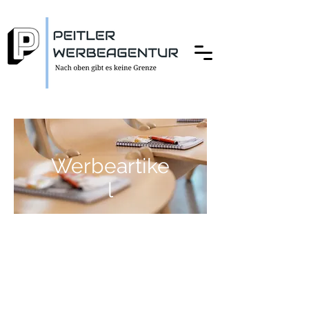
Werbeartike
l