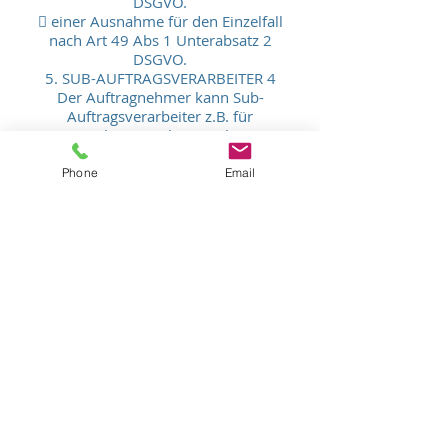
DSGVO.
 einer Ausnahme für den Einzelfall
nach Art 49 Abs 1 Unterabsatz 2
DSGVO.
5. SUB-AUFTRAGSVERARBEITER 4
Der Auftragnehmer kann Sub-
Auftragsverarbeiter z.B. für
Fotoshootings hinzuziehen.
Er hat den Auftraggeber von der
beabsichtigten Heranziehung eines Sub-
Phone
Email
Auftragsverarbeiters so rechtzeitig zu
verständigen, dass er dies allenfalls
untersagen
kann. Der Auftragnehmer schließt die
erforderlichen Vereinbarungen im Sinne
des Art 28
Abs 4 DSGVO mit dem Sub-
Auftragsverarbeiter ab. Dabei ist
sicherzustellen, dass der Sub-
Auftragsverarbeiter dieselben
Verpflichtungen eingeht, die dem
Auftragnehmer auf Grund
dieser Vereinbarung obliegen. Kommt
der Sub-Auftragsverarbeiter seinen