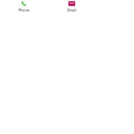
Webdesign
Phone
Email
Werbeartikel
Social Media
Werbeshooting
Unternehmen
:
Über uns
Our story
Unser Team
Kontakt:
Kontaktformular
Kontaktdaten Peitler
Kontaktdaten Winder