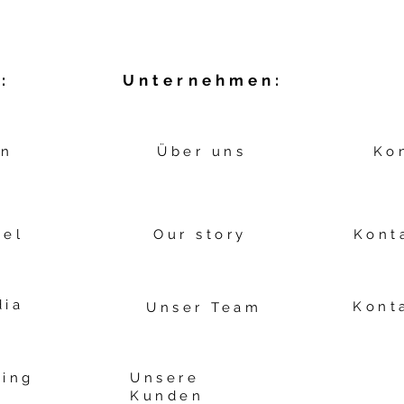
:
Unternehmen:
gn
Über uns
Ko
kel
Our story
Kont
dia
Kont
Unser Team
ing
Unsere
Kunden