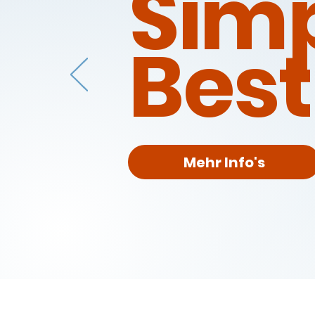
Sim
Best
Mehr Info's