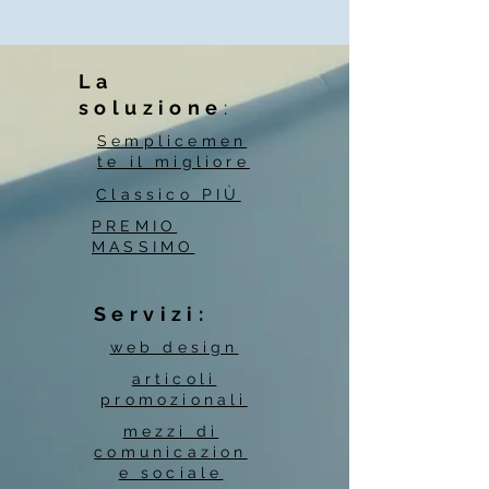
La
soluzione
:
Semplicemen
te il migliore
Classico PIÙ
PREMIO
MASSIMO
Servizi:
web design
articoli
promozionali
mezzi di
comunicazion
e sociale