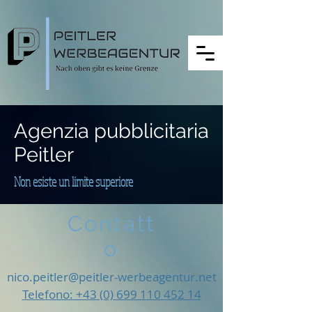
Agenzia pubblicitaria
Peitler
Non esiste un limite superiore
Contatt
o
nico.peitler@peitler-werbeagentur.net
Telefono:
+43 (0) 699 110 452 14