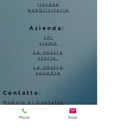
riprese
pubblicitarie
Azienda:
chi
siamo
La nostra
storia
La nostra
squadra
Contatto:
Modulo di Contatto
Informazioni di contatto
Peitler
Phone
Email
Dettagli di contatto Jenny