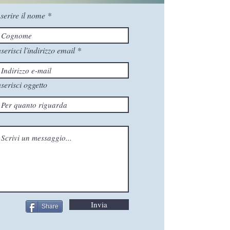
nserire il nome
nserisci l'indirizzo email
nserisci oggetto
Invia
Share