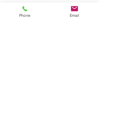
mezzi di
comunicazion
Phone
Email
e sociale
riprese
pubblicitarie
Azienda:
chi
siamo
La nostra
storia
La nostra
squadra
Contatto:
Modulo di Contatto
Informazioni di contatto